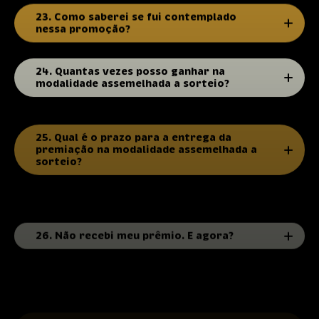
23. Como saberei se fui contemplado
nessa promoção?
24. Quantas vezes posso ganhar na
modalidade assemelhada a sorteio?
25. Qual é o prazo para a entrega da
premiação na modalidade assemelhada a
sorteio?
26. Não recebi meu prêmio. E agora?
27. Posso optar por receber o prêmio em
dinheiro?