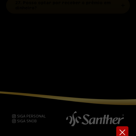
28. Não gostei do prêmio e queria outro.
Posso trocar?
SIGA PERSONAL
SIGA SNOB