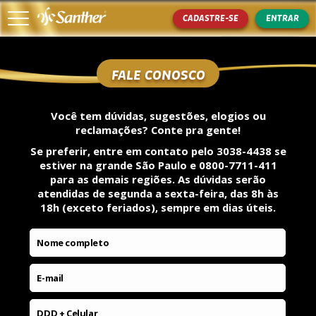
CADASTRE-SE
ENTRAR
FALE CONOSCO
Início
Você tem dúvidas, sugestões, elogios ou
Como Participar
reclamações? Conte pra gente!
Prêmios
Se preferir, entre em contato pelo
3038-4438
se
estiver na grande São Paulo e
0800-7711-411
Produtos Participantes
para as demais regiões. As dúvidas serão
atendidas de segunda a sexta-feira, das 8h às
Ganhadores
18h (exceto feriados), sempre em dias úteis.
Regulamento
Nome completo
Fale conosco
E-mail
Política de Privacidade
DDD + Celular