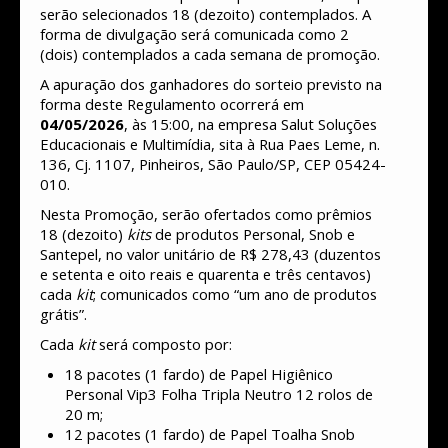
serão selecionados 18 (dezoito) contemplados. A
forma de divulgação será comunicada como 2
(dois) contemplados a cada semana de promoção.
A apuração dos ganhadores do sorteio previsto na
forma deste Regulamento ocorrerá em
04/05/2026
, às 15:00, na empresa Salut Soluções
Educacionais e Multimídia, sita à Rua Paes Leme, n.
136, Cj. 1107, Pinheiros, São Paulo/SP, CEP 05424-
010.
Nesta Promoção, serão ofertados como prêmios
18 (dezoito)
kits
de produtos Personal, Snob e
Santepel, no valor unitário de R$ 278,43 (duzentos
e setenta e oito reais e quarenta e três centavos)
cada
kit
; comunicados como “um ano de produtos
grátis”.
Cada
kit
será composto por:
18 pacotes (1 fardo) de Papel Higiênico
Personal Vip3 Folha Tripla Neutro 12 rolos de
20 m;
12 pacotes (1 fardo) de Papel Toalha Snob