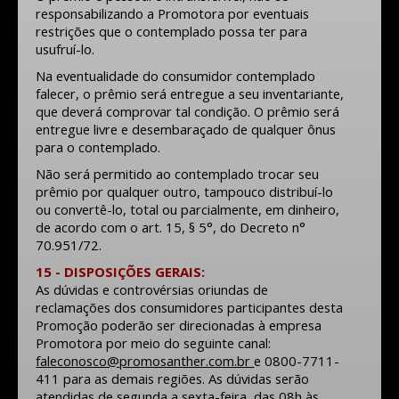
responsabilizando a Promotora por eventuais
restrições que o contemplado possa ter para
usufruí-lo.
Na eventualidade do consumidor contemplado
falecer, o prêmio será entregue a seu inventariante,
que deverá comprovar tal condição. O prêmio será
entregue livre e desembaraçado de qualquer ônus
para o contemplado.
Não será permitido ao contemplado trocar seu
prêmio por qualquer outro, tampouco distribuí-lo
ou convertê-lo, total ou parcialmente, em dinheiro,
de acordo com o art. 15, § 5°, do Decreto n°
70.951/72.
15 - DISPOSIÇÕES GERAIS:
As dúvidas e controvérsias oriundas de
reclamações dos consumidores participantes desta
Promoção poderão ser direcionadas à empresa
Promotora por meio do seguinte canal:
faleconosco@promosanther.com.br
e 0800-7711-
411 para as demais regiões. As dúvidas serão
atendidas de segunda a sexta-feira, das 08h às