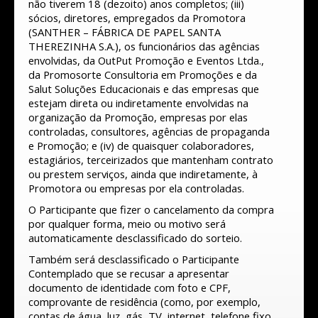
não tiverem 18 (dezoito) anos completos; (iii)
sócios, diretores, empregados da Promotora
(SANTHER – FÁBRICA DE PAPEL SANTA
THEREZINHA S.A.), os funcionários das agências
envolvidas, da OutPut Promoção e Eventos Ltda.,
da Promosorte Consultoria em Promoções e da
Salut Soluções Educacionais e das empresas que
estejam direta ou indiretamente envolvidas na
organização da Promoção, empresas por elas
controladas, consultores, agências de propaganda
e Promoção; e (iv) de quaisquer colaboradores,
estagiários, terceirizados que mantenham contrato
ou prestem serviços, ainda que indiretamente, à
Promotora ou empresas por ela controladas.
O Participante que fizer o cancelamento da compra
por qualquer forma, meio ou motivo será
automaticamente desclassificado do sorteio.
Também será desclassificado o Participante
Contemplado que se recusar a apresentar
documento de identidade com foto e CPF,
comprovante de residência (como, por exemplo,
contas de água, luz, gás, TV, internet, telefone fixo