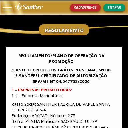
CADASTRE-SE
ENTRAR
REGULAMENTO
Início
Como Participar
REGULAMENTO/PLANO DE OPERAÇÃO DA
Prêmios
PROMOÇÃO
1 ANO DE PRODUTOS GRÁTIS PERSONAL, SNOB
Produtos Participantes
E SANTEPEL CERTIFICADO DE AUTORIZAÇÃO
SPA/ME Nº 04.047758/2026
Ganhadores
1 - EMPRESAS PROMOTORAS:
Regulamento
1.1 - Empresa Mandatária:
Razão Social: SANTHER FABRICA DE PAPEL SANTA
Fale conosco
THEREZINHA S/A
Endereço: ARACATI Número: 275
Política de Privacidade
Bairro: PENHA Município: SAO PAULO UF: SP
CEP:03630-900 CNPJ/MF nº: 61.101.895/0001-45